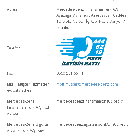
Adres
Mercedes-Benz FinansmanTürk A.Ş.
Ayazağa Mahallesi, Azerbaycan Caddesi,
1C Blok, No:3D, İç Kapı No: 8 Sarıyer /
İstanbul
Telefon
Fax
0850 201 66 11
MBFH Müşteri Hizmetleri
mbft.musteri@mercedes-benz.com
e-posta adresi
Mercedes-Benz
mercedesbenzfinansman@hs03.kep.tr
Finansman Türk A.Ş. KEP
Adresi
Mercedes-Benz Sigorta
mercedesbenzsigortaaracilik@hs02.kep.tr
Aracılık Türk A.Ş. KEP