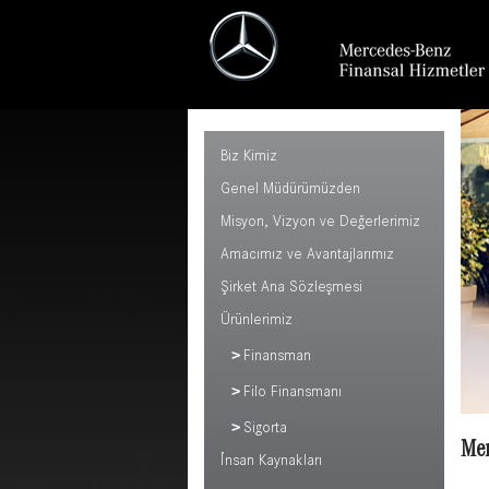
Biz Kimiz
Genel Müdürümüzden
Misyon, Vizyon ve Değerlerimiz
Amacımız ve Avantajlarımız
Şirket Ana Sözleşmesi
Ürünlerimiz
Finansman
Filo Finansmanı
Sigorta
Mer
İnsan Kaynakları