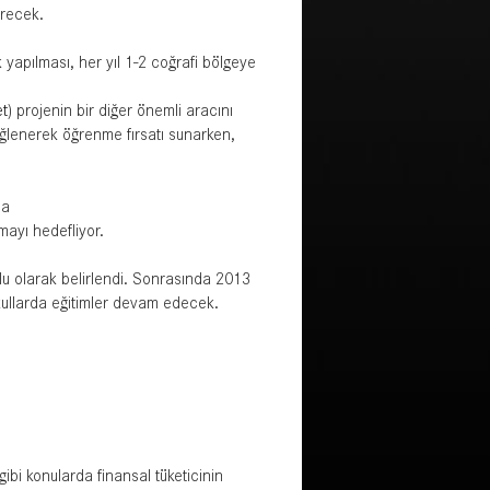
erecek.
ik yapılması, her yıl 1-2 coğrafi bölgeye
et
) projenin bir diğer önemli aracını
 eğlenerek öğrenme fırsatı sunarken,
la
mayı hedefliyor.
lu olarak belirlendi. Sonrasında 2013
okullarda eğitimler devam edecek.
ibi konularda finansal tüketicinin