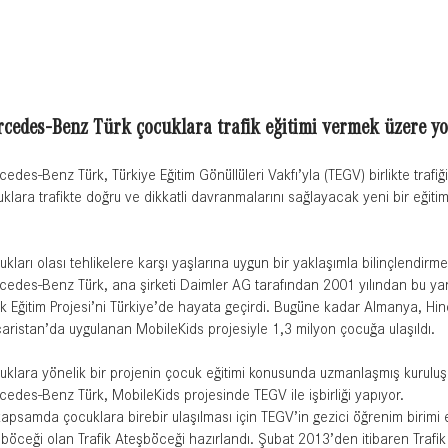
cedes-Benz Türk çocuklara trafik eğitimi vermek üzere yol
edes-Benz Türk, Türkiye Eğitim Gönüllüleri Vakfı’yla (TEGV) birlikte trafiğ
klara trafikte doğru ve dikkatli davranmalarını sağlayacak yeni bir eğiti
kları olası tehlikelere karşı yaşlarına uygun bir yaklaşımla bilinçlendirm
edes-Benz Türk, ana şirketi Daimler AG tarafından 2001 yılından bu yan
ik Eğitim Projesi’ni Türkiye’de hayata geçirdi. Bugüne kadar Almanya, Hind
ristan’da uygulanan MobileKids projesiyle 1,3 milyon çocuğa ulaşıldı.
klara yönelik bir projenin çocuk eğitimi konusunda uzmanlaşmış kuruluşl
edes-Benz Türk, MobileKids projesinde TEGV ile işbirliği yapıyor.
apsamda çocuklara birebir ulaşılması için TEGV’in gezici öğrenim birimi eğ
böceği olan Trafik Ateşböceği hazırlandı. Şubat 2013’den itibaren Trafi