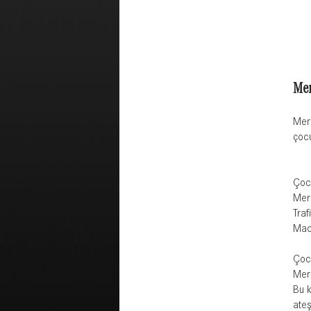
Mer
Merc
çocu
Çocu
Merc
Traf
Maca
Çocu
Merc
Bu k
ateş