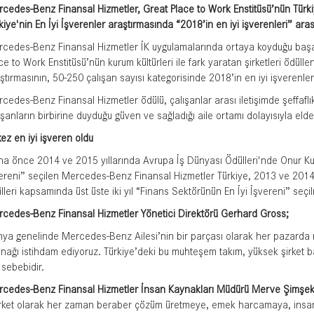
cedes-Benz Finansal Hizmetler, Great Place to Work Enstitüsü’nün Türki
kiye'nin En İyi İşverenler araştırmasında “2018’in en iyi işverenleri” aras
cedes-Benz Finansal Hizmetler İK uygulamalarında ortaya koyduğu başarı
ce to Work Enstitüsü’nün kurum kültürleri ile fark yaratan şirketleri ödüllen
ştırmasının, 50-250 çalışan sayısı kategorisinde 2018’in en iyi işverenleri
cedes-Benz Finansal Hizmetler ödülü, çalışanlar arası iletişimde şeffaflık,
ışanların birbirine duyduğu güven ve sağladığı aile ortamı dolayısıyla elde 
kez en iyi işveren oldu
a önce 2014 ve 2015 yıllarında Avrupa İş Dünyası Ödülleri'nde Onur Kur
ereni” seçilen Mercedes-Benz Finansal Hizmetler Türkiye, 2013 ve 2014 
lleri kapsamında üst üste iki yıl “Finans Sektörünün En İyi İşvereni” seçil
cedes-Benz Finansal Hizmetler Yönetici Direktörü Gerhard Gross;
ya genelinde Mercedes-Benz Ailesi’nin bir parçası olarak her pazarda
nağı istihdam ediyoruz. Türkiye’deki bu muhteşem takım, yüksek şirket bağlı
 sebebidir.
cedes-Benz Finansal Hizmetler İnsan Kaynakları Müdürü Merve Şimşe
rket olarak her zaman beraber çözüm üretmeye, emek harcamaya, insanl