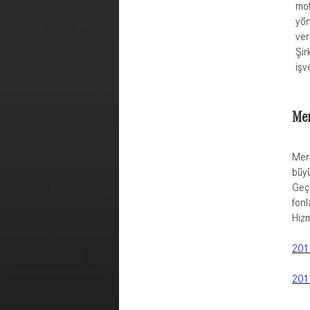
mot
yön
ver
Şir
işv
Mer
Merc
büyü
Geçe
fonl
Hizm
201
201