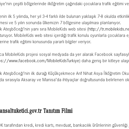
iye’nin çeşitli bölgelerinde ilköğretim çağındaki çocuklara trafik eğitimi v
enin ilk 5 yılında, her yıl 3-4 farklı ilde bulunan yaklaşık 7-8 okulda etkinl
lmesi ve 5 yılın sonunda ülkemizin 7 bölgesine ulaşılması planlanıyor.
ik Ateşböceği’nin yanı sıra MobileKids web sitesi (
http://tr.mobilekids.n
turuyor. MobileKids web sitesi içerdiği trafik konulu oyunlarla çocuklara
lerine trafik eğitimi konusunda yararlı bilgiler veriyor.
ıca MobileKids projesi sosyal medyada da yer alarak Facebook sayfasıy
ps://www.facebook.com/MobileKidsTurkiye
) daha geniş bir kitleye ulaş
ik Ateşböceği’nin ilk durağı Küçükçekmece Arif Nihat Asya İlköğretim Oku
nda sırasıyla Aksaray ve Manisa’da ihtiyaçlar doğrultusunda belirlenen 
ansaltuketici.gov.tr Tanıtım Filmi
 tarafından kredi, kredi kartı, mevduat, bankacılık ürünlerinin güvenliği g