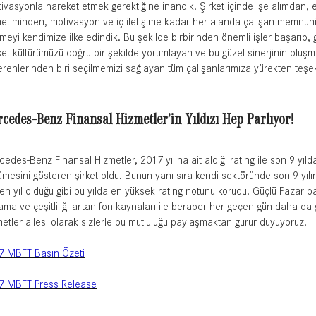
ivasyonla hareket etmek gerektiğine inandık. Şirket içinde işe alımdan,
etiminden, motivasyon ve iç iletişime kadar her alanda çalışan memnuniye
meyi kendimize ilke edindik. Bu şekilde birbirinden önemli işler başarıp, g
ket kültürümüzü doğru bir şekilde yorumlayan ve bu güzel sinerjinin oluşm
erenlerinden biri seçilmemizi sağlayan tüm çalışanlarımıza yürekten teş
cedes-Benz Finansal Hizmetler’in Yıldızı Hep Parlıyor!
edes-Benz Finansal Hizmetler, 2017 yılına ait aldığı rating ile son 9 yılda
mesini gösteren şirket oldu. Bunun yanı sıra kendi sektöründe son 9 yılın 
n yıl olduğu gibi bu yılda en yüksek rating notunu korudu. Güçlü Pazar pay
ama ve çeşitliliği artan fon kaynaları ile beraber her geçen gün daha d
etler ailesi olarak sizlerle bu mutluluğu paylaşmaktan gurur duyuyoruz.
7 MBFT Basın Özeti
7 MBFT Press Release